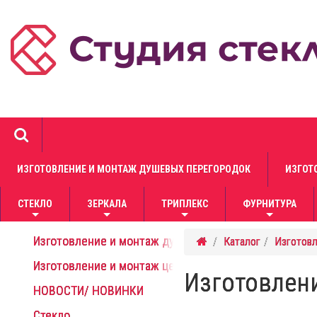
ИЗГОТОВЛЕНИЕ И МОНТАЖ ДУШЕВЫХ ПЕРЕГОРОДОК
ИЗГОТ
СТЕКЛО
ЗЕРКАЛА
ТРИПЛЕКС
ФУРНИТУРА
+
+
+
+
Изготовление и монтаж душевых перегородок
Каталог
Изготовл
Изготовление и монтаж цельностеклянных перегоро
Изготовлен
НОВОСТИ/ НОВИНКИ
Стекло