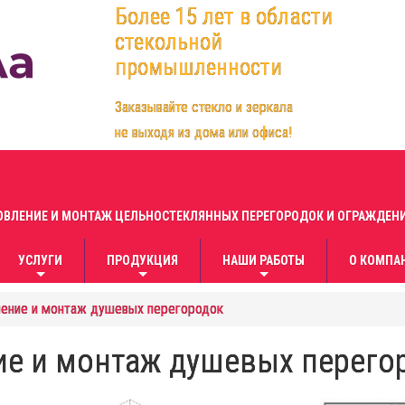
Более 15 лет в области
стекольной
промышленности
Заказывайте стекло и зеркала
не выходя из дома или офиса!
ОВЛЕНИЕ И МОНТАЖ ЦЕЛЬНОСТЕКЛЯННЫХ ПЕРЕГОРОДОК И ОГРАЖДЕНИ
УСЛУГИ
ПРОДУКЦИЯ
НАШИ РАБОТЫ
О КОМПА
+
+
+
ение и монтаж душевых перегородок
док и ограждений для лестничных пролетов!
ие и монтаж душевых перего