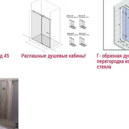
д 45
Распашные душевые кабины!
Г- образная д
перегородка и
стекла